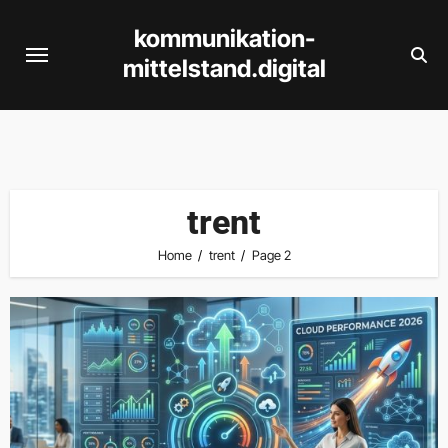
Skip
kommunikation-
to
mittelstand.digital
content
trent
Home
trent
Page 2