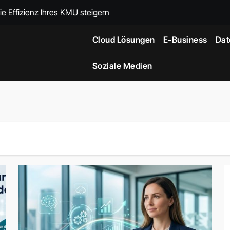
hre Geschäftsprozesse im Mittelstand automatisieren
26 auf Nachhaltigkeit setzen sollte
Cloud Lösungen
E-Business
Dat
eitsirrtümer im Mittelstand und wie Sie sie vermeiden
Soziale Medien
gen 2026 Ihre Geschäftsprozesse revolutionieren
ve Cloud-Governance im Mittelstand 2026
kung Ihrer Cloud-Kosten im Jahr 2026
g für KMU 2026 unverzichtbar ist