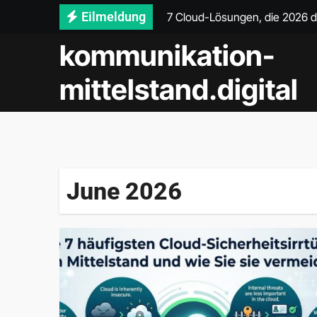
Skip
Eilmeldung
Wie Sie mit Cloud-Lösungen I
to
kommunikation-
Warum Ihre Cloud-Strategie 20
content
Die 7 häufigsten Cloud-Sicherh
mittelstand.digital
Wie KI-gestützte Cloud-Lösun
5 Maßnahmen für eine effekti
5 bewährte Methoden zur Sen
June 2026
Warum eine Cloud-Erstberatun